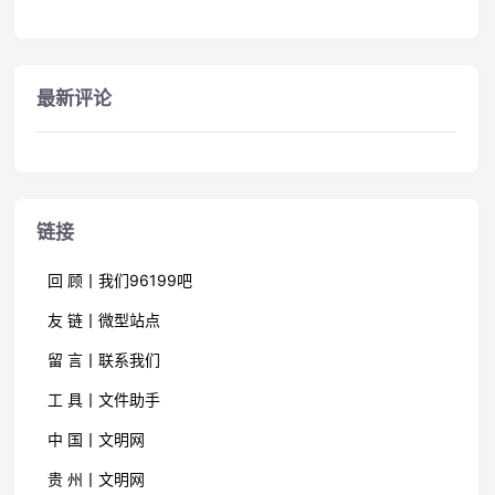
最新评论
链接
回 顾丨我们96199吧
友 链丨微型站点
留 言丨联系我们
工 具丨文件助手
中 国丨文明网
贵 州丨文明网