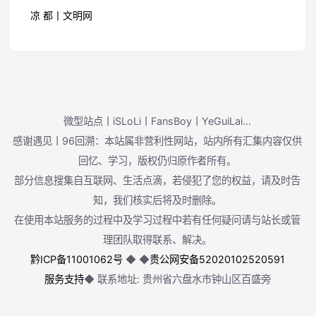
凉 都丨文明网
微型站点丨iSLoLi丨FansBoy丨YeGuiLai...
感谢遇见丨96回溯：本站属非营利性网站，站内所有汇集内容仅供
回忆、学习，版权仍归原作者所有。
部分信息搜集自互联网、生活点滴，若侵犯了您的权益，请及时告
知，我们核实后将及时删除。
在使用本站服务的过程中及学习过程中若有任何疑问请与站长或管
理团队取得联系、解决。
黔ICP备11001062号
◆
◆
贵公网安备52020102520591
服务支持
◆ 联系地址: 贵州省六盘水市钟山区百盛旁