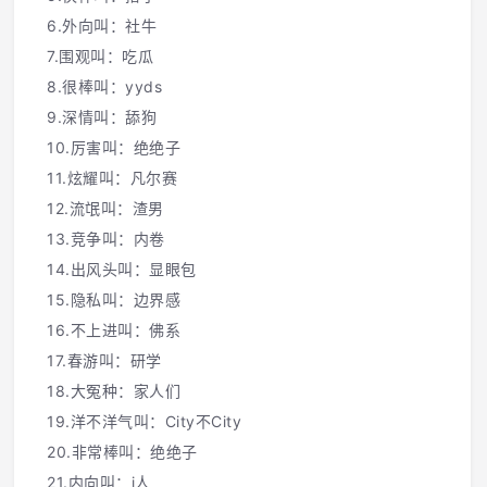
6.外向叫：社牛
7.围观叫：吃瓜
8.很棒叫：yyds
9.深情叫：舔狗
10.厉害叫：绝绝子
11.炫耀叫：凡尔赛
12.流氓叫：渣男
13.竞争叫：内卷
14.出风头叫：显眼包
15.隐私叫：边界感
16.不上进叫：佛系
17.春游叫：研学
18.大冤种：家人们
19.洋不洋气叫：City不City
20.非常棒叫：绝绝子
21.内向叫：i人