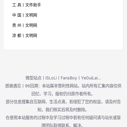
工 具丨文件助手
中 国丨文明网
贵 州丨文明网
凉 都丨文明网
微型站点丨iSLoLi丨FansBoy丨YeGuiLai...
感谢遇见丨96回溯：本站属非营利性网站，站内所有汇集内容仅供
回忆、学习，版权仍归原作者所有。
部分信息搜集自互联网、生活点滴，若侵犯了您的权益，请及时告
知，我们核实后将及时删除。
在使用本站服务的过程中及学习过程中若有任何疑问请与站长或管
理团队取得联系、解决。