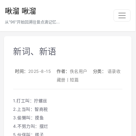
啾溜 啾溜
从"96"开始回溯往昔点滴记忆...
新词、新语
时间：
2025-8-15
作者：
佚名用户
分类：
语录收
藏册丨短篇
1.打工叫：拧螺丝
2.上当叫：智商税
3.偷懒叫：摸鱼
4.不努力叫：摆烂
5.伙伴叫：搭子